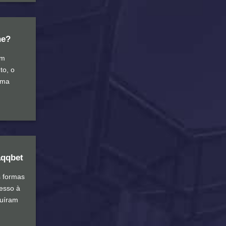
ne?
om
to, o
uma
aqqbet
s formas
esso à
buíram