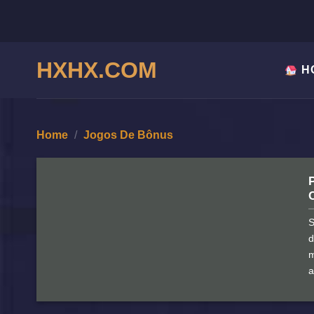
HXHX.COM
H
Home
/
Jogos De Bônus
P
S
d
m
a