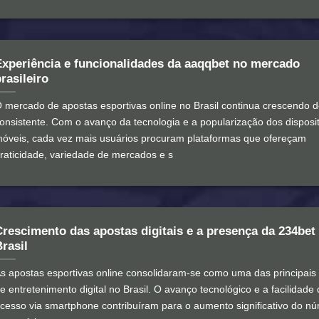
Experiência e funcionalidades da aaqqbet no mercado
rasileiro
 mercado de apostas esportivas online no Brasil continua crescendo 
onsistente. Com o avanço da tecnologia e a popularização dos disposit
óveis, cada vez mais usuários procuram plataformas que ofereçam
raticidade, variedade de mercados e s
rescimento das apostas digitais e a presença da 234bet
rasil
s apostas esportivas online consolidaram-se como uma das principais
e entretenimento digital no Brasil. O avanço tecnológico e a facilidade
cesso via smartphone contribuíram para o aumento significativo do n