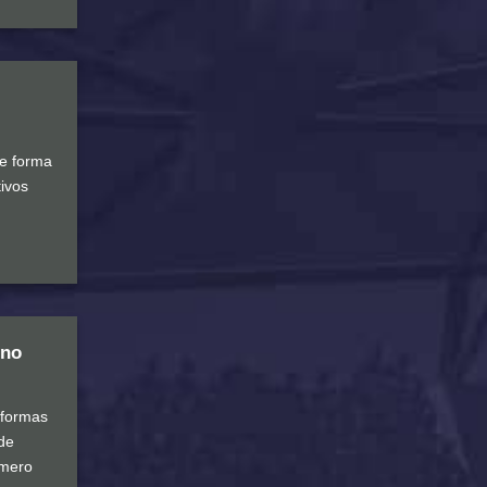
de forma
ivos
 no
 formas
 de
úmero