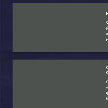
O
p
a
p
O
o
q
t