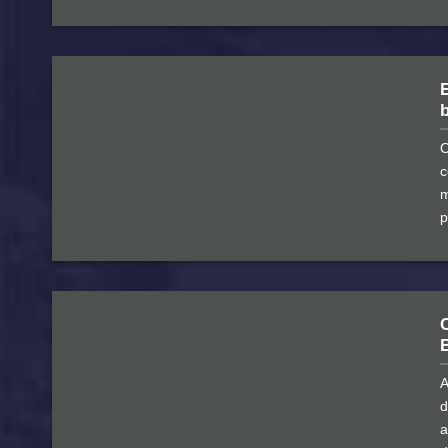
b
O
c
m
p
C
B
A
d
a