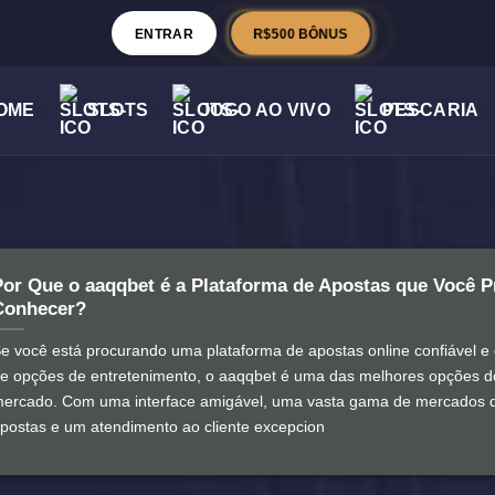
ENTRAR
R$500 BÔNUS
OME
SLOTS
JOGO AO VIVO
PESCARIA
or Que o aaqqbet é a Plataforma de Apostas que Você P
Conhecer?
e você está procurando uma plataforma de apostas online confiável e 
e opções de entretenimento, o aaqqbet é uma das melhores opções d
ercado. Com uma interface amigável, uma vasta gama de mercados 
postas e um atendimento ao cliente excepcion