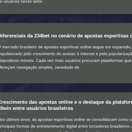
e usuários nesse setor.
iferenciais da 234bet no cenário de apostas esportivas 
 mercado brasileiro de apostas esportivas online segue em expansão,
mpulsionado pelo crescimento do acesso à internet e pela popularizaç
ispositivos móveis. Cada vez mais usuários procuram plataformas que
fereçam navegação simples, variedade de
rescimento das apostas online e o destaque da platafo
0win entre usuários brasileiros
os últimos anos, as apostas esportivas online se consolidaram como 
rincipais formas de entretenimento digital entre torcedores brasileiros. 