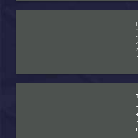
P
O
v
2
e
T
O
d
i
s