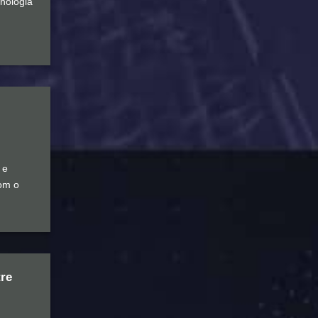
cnologia
 e
Com o
re