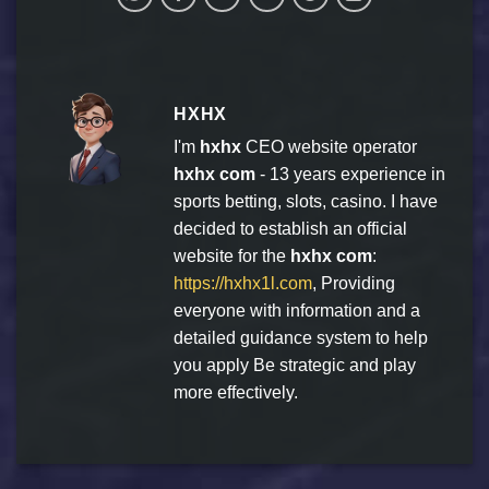
HXHX
I'm
hxhx
CEO website operator
hxhx com
- 13 years experience in
sports betting, slots, casino. I have
decided to establish an official
website for the
hxhx com
:
https://hxhx1l.com
, Providing
everyone with information and a
detailed guidance system to help
you apply Be strategic and play
more effectively.