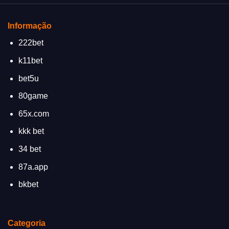
Informação
222bet
k11bet
bet5u
80game
65x.com
kkk bet
34 bet
87a.app
bkbet
Categoria