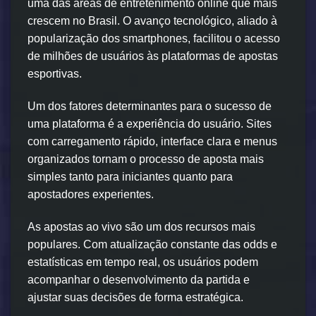
uma das áreas de entretenimento online que mais
crescem no Brasil. O avanço tecnológico, aliado à
popularização dos smartphones, facilitou o acesso
de milhões de usuários às plataformas de apostas
esportivas.
Um dos fatores determinantes para o sucesso de
uma plataforma é a experiência do usuário. Sites
com carregamento rápido, interface clara e menus
organizados tornam o processo de aposta mais
simples tanto para iniciantes quanto para
apostadores experientes.
As apostas ao vivo são um dos recursos mais
populares. Com atualização constante das odds e
estatísticas em tempo real, os usuários podem
acompanhar o desenvolvimento da partida e
ajustar suas decisões de forma estratégica.