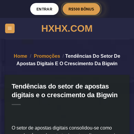
ENTRAR
R$500 BÔNUS
HXHX.COM
Home
/
Promoções
/
Tendências Do Setor De
Apostas Digitais E O Crescimento Da Bigwin
Tendências do setor de apostas
digitais e o crescimento da Bigwin
O setor de apostas digitais consolidou-se como