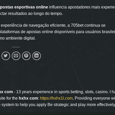
postas esportivas online
influencia apostadores mais experie
tar resultados ao longo do tempo.
xperiência de navegação eficiente, a 705bet continua se
lataformas de apostas online disponíveis para usuários brasile
o ambiente digital.
hx com
- 13 years experience in sports betting, slots, casino. I 
ite for the
hxhx com
:
https://hxhx1l.com
, Providing everyone wi
 system to help you apply Be strategic and play more effectively