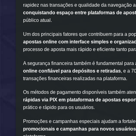
rapidez nas transações e qualidade da navegação an
conquistando espaço entre plataformas de apost
público atual.
Um dos principais fatores que contribuem para a po
apostas online com interface simples e organiza
processo de aposta mais rápido e eficiente tanto par
A segurança financeira também é fundamental para 
online confiável para depósitos e retiradas
, e a 
transações financeiras realizadas na plataforma.
Os métodos de pagamento disponíveis também atende
rápidas via PIX em plataformas de apostas esport
prático e rápido para os usuários.
Promoções e campanhas especiais ajudam a fortale
promocionais e campanhas para novos usuários