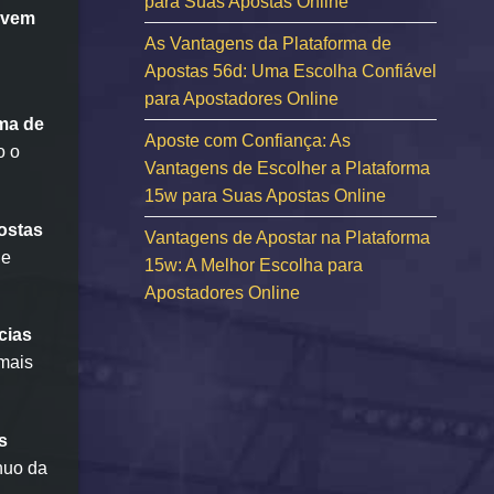
para Suas Apostas Online
 vem
As Vantagens da Plataforma de
Apostas 56d: Uma Escolha Confiável
para Apostadores Online
ma de
Aposte com Confiança: As
o o
Vantagens de Escolher a Plataforma
15w para Suas Apostas Online
postas
Vantagens de Apostar na Plataforma
 e
15w: A Melhor Escolha para
Apostadores Online
cias
 mais
s
ínuo da