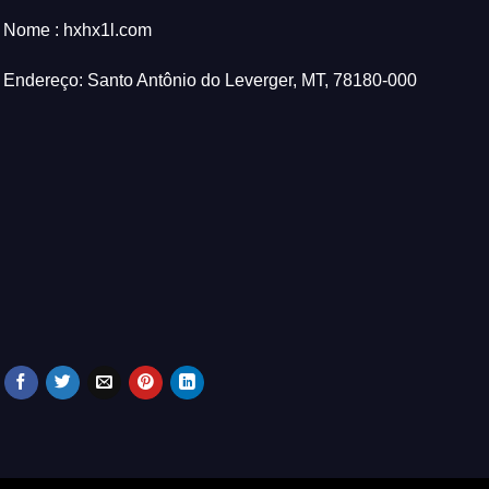
Nome : hxhx1l.com
Endereço: Santo Antônio do Leverger, MT, 78180-000