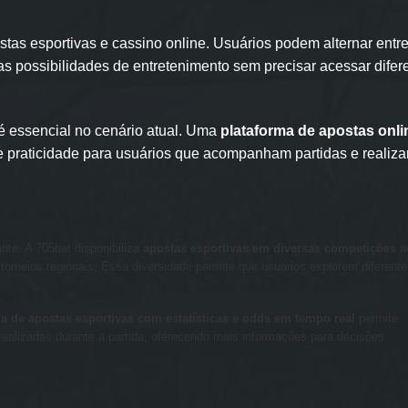
ostas esportivas e cassino online. Usuários podem alternar entr
as possibilidades de entretenimento sem precisar acessar difer
é essencial no cenário atual. Uma
plataforma de apostas onli
e praticidade para usuários que acompanham partidas e realiz
nte. A 705bet disponibiliza
apostas esportivas em diversas competições a
torneios regionais. Essa diversidade permite que usuários explorem diferent
a de apostas esportivas com estatísticas e odds em tempo real
permite
alizadas durante a partida, oferecendo mais informações para decisões