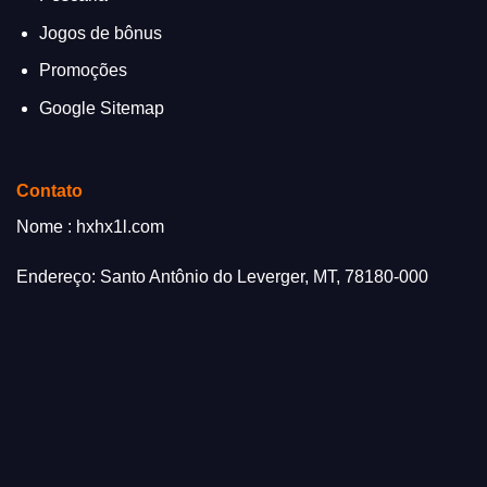
Jogos de bônus
Promoções
Google Sitemap
Contato
Nome : hxhx1l.com
Endereço: Santo Antônio do Leverger, MT, 78180-000