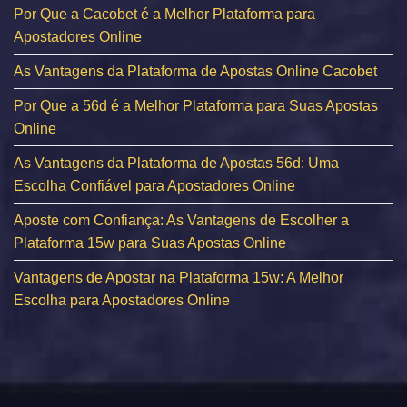
Por Que a Cacobet é a Melhor Plataforma para
Apostadores Online
As Vantagens da Plataforma de Apostas Online Cacobet
Por Que a 56d é a Melhor Plataforma para Suas Apostas
Online
As Vantagens da Plataforma de Apostas 56d: Uma
Escolha Confiável para Apostadores Online
Aposte com Confiança: As Vantagens de Escolher a
Plataforma 15w para Suas Apostas Online
Vantagens de Apostar na Plataforma 15w: A Melhor
Escolha para Apostadores Online