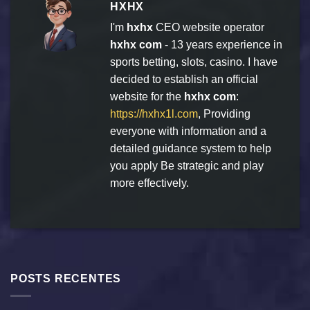
HXHX
I'm
hxhx
CEO website operator
hxhx com
- 13 years experience in
sports betting, slots, casino. I have
decided to establish an official
website for the
hxhx com
:
https://hxhx1l.com
, Providing
everyone with information and a
detailed guidance system to help
you apply Be strategic and play
more effectively.
POSTS RECENTES